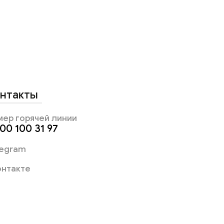
нтакты
мер горячей линии
800 100 31 97
legram
онтакте